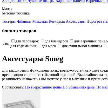
Холодильники
Духовые шкафы
Варочные панели
Варочные це
Малая
бытовая техника
Тостеры
Чайники
Миксеры
Блендеры
Аксессуары
Подогревате
Фильтр товаров
для пароварок
для блендеров
для варочных панел
Тип
для кофемашин
для моек
для сушильной машины
Аксессуары Smeg
Для расширения функциональных возможностей на кухне созда
превосходно сочетается с бытовой техникой. Высочайшее качес
различного назначения вы можете у нас в магазине и привнести
Сортировать:
По возрастанию цены
По убыванию цены
По на