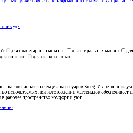
нтры
Микроволновые печи
Кофемашины
Вытяжки
Стиральные
ли посуды
ей
для планетарного миксера
для стиральных машин
дл
для тостеров
для холодильников
на эксклюзивная коллекция аксессуаров Smeg. Их четко проду
тво используемых при изготовлении материалов обеспечивает их
 в рабочее пространство комфорт и уют.
званию