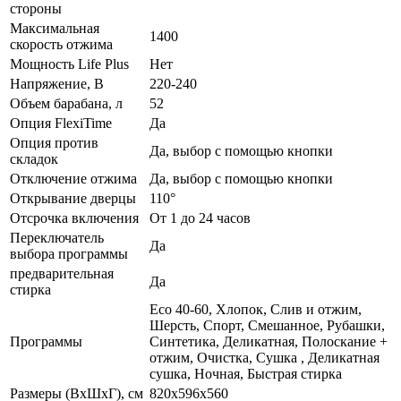
стороны
Максимальная
1400
скорость отжима
Мощность Life Plus
Нет
Напряжение, В
220-240
Объем барабана, л
52
Опция FlexiTime
Да
Опция против
Да, выбор с помощью кнопки
складок
Отключение отжима
Да, выбор с помощью кнопки
Открывание дверцы
110°
Отсрочка включения
От 1 до 24 часов
Переключатель
Да
выбора программы
предварительная
Да
стирка
Eco 40-60, Хлопок, Слив и отжим,
Шерсть, Спорт, Смешанное, Рубашки,
Программы
Синтетика, Деликатная, Полоскание +
отжим, Очистка, Сушка , Деликатная
сушка, Ночная, Быстрая стирка
Размеры (ВxШxГ), см
820x596x560